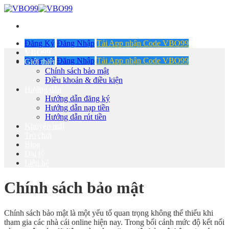
Bỏ
qua
nội
dung
Đăng Ký
Đăng Nhập
Tải App nhận Code VBO99
VBO99
Đăng Ký
Đăng Nhập
Tải App nhận Code VBO99
Giới thiệu
Chính sách bảo mật
Điều khoản & điều kiện
Hướng dẫn
Hướng dẫn đăng ký
Hướng dẫn nạp tiền
Hướng dẫn rút tiền
Khuyến mãi
Trò chơi
Blog
Đại lý
Liên hệ
Chính sách bảo mật
Chính sách bảo mật là một yếu tố quan trọng không thể thiếu khi
tham gia các nhà cái online hiện nay. Trong bối cảnh mức độ kết nối