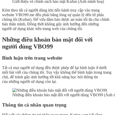
Giới thiệu về chính sách bảo mật Kufun (Ảnh minh hoạ)
Kèm theo tất cả người dùng khi tiến hành truy cập vào trang
website VBO99 me đều phải bằng lòng sự quản lý đến từ phía
chúng tôi (Kufun). Để vừa đảm bảo được an toàn tối đa cho chính
bản thân mình. Đồng thời không gây ảnh hưởng đến những
người sử dụng khác trên trang web của chúng tôi.
Những điều khoản bảo mật đối với
người dùng VBO99
Bình luận trên trang website
Tất cả mọi người sử dụng đều được phép để lại bình luận ở dưới
mỗi bài viết của chúng tôi. Tuy vậy không thể bình luận trong trang
chủ, để tránh gây ảnh hưởng tới khả năng học hỏi thông tin
của những người sử dụng còn lại.
Những điều khoản bảo mật đối với người dùng VBO99 (Ảnh 
Thông tin cá nhân quan trọng
Đối với các thông tin tư nhân quan trọng, Kufun cam kết rằng