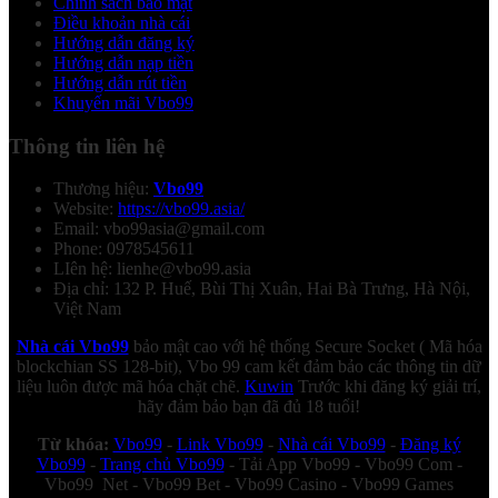
Chính sách bảo mật
Điều khoản nhà cái
Hướng dẫn đăng ký
Hướng dẫn nạp tiền
Hướng dẫn rút tiền
Khuyến mãi Vbo99
Thông tin liên hệ
Thương hiệu:
Vbo99
Website:
https://vbo99.asia/
Email: vbo99asia@gmail.com
Phone: 0978545611
LIên hệ: lienhe@vbo99.asia
Địa chỉ: 132 P. Huế, Bùi Thị Xuân, Hai Bà Trưng, Hà Nội,
Việt Nam
Nhà cái Vbo99
bảo mật cao với hệ thống Secure Socket ( Mã hóa
blockchian SS 128-bit), Vbo 99 cam kết đảm bảo các thông tin dữ
liệu luôn được mã hóa chặt chẽ.
Kuwin
Trước khi đăng ký giải trí,
hãy đảm bảo bạn đã đủ 18 tuổi!
Từ khóa:
Vbo99
-
Link Vbo99
-
Nhà cái Vbo99
-
Đăng ký
Vbo99
-
Trang chủ Vbo99
- Tải App Vbo99 - Vbo99 Com -
Vbo99 Net - Vbo99 Bet - Vbo99 Casino - Vbo99 Games