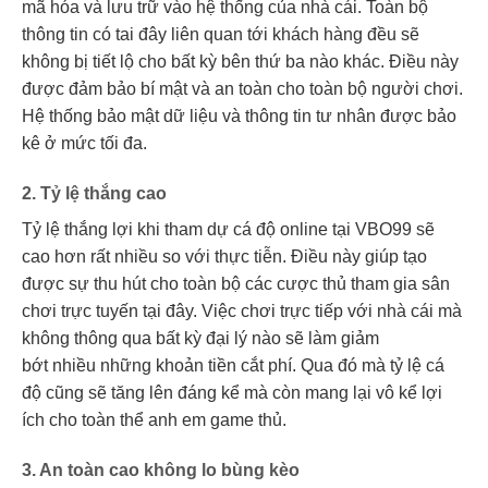
mã hóa và lưu trữ vào hệ thống của nhà cái. Toàn bộ
thông tin có tai đây liên quan tới khách hàng đều sẽ
không bị tiết lộ cho bất kỳ bên thứ ba nào khác. Điều này
được đảm bảo bí mật và an toàn cho toàn bộ người chơi.
Hệ thống bảo mật dữ liệu và thông tin tư nhân được bảo
kê ở mức tối đa.
2. Tỷ lệ thắng cao
Tỷ lệ thắng lợi khi tham dự cá độ online tại VBO99 sẽ
cao hơn rất nhiều so với thực tiễn. Điều này giúp tạo
được sự thu hút cho toàn bộ các cược thủ tham gia sân
chơi trực tuyến tại đây. Việc chơi trực tiếp với nhà cái mà
không thông qua bất kỳ đại lý nào sẽ làm giảm
bớt nhiều những khoản tiền cắt phí. Qua đó mà tỷ lệ cá
độ cũng sẽ tăng lên đáng kể mà còn mang lại vô kể lợi
ích cho toàn thể anh em game thủ.
3. An toàn cao không lo bùng kèo