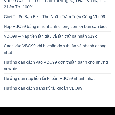
Vbo99 Casino – Thể Thao Thưởng Nạp Đầu Và Nạp Lần
2 Lên Tới 100%
Giới Thiệu Bạn Bè – Thu Nhập Trăm Triệu Cùng Vbo99
Nạp VBO99 bằng sms nhanh chóng tiện lợi bạn cần biết
VBO99 – Nạp tiền lần đầu và lần thứ ba nhận 519k
Cách vào VBO99 khi bị chặn đơn thuần và nhanh chóng
nhất
Hướng dẫn cách vào VBO99 đơn thuần dành cho những
newbie
Hướng dẫn nạp tiền tài khoản VBO99 nhanh nhất
Hướng dẫn cách đăng ký tài khoản VBO99