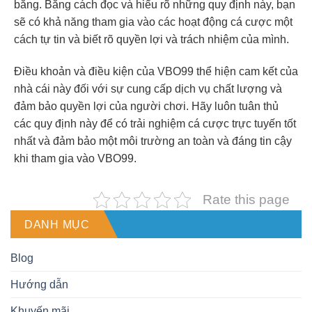
bằng. Bằng cách đọc và hiểu rõ những quy định này, bạn
sẽ có khả năng tham gia vào các hoạt động cá cược một
cách tự tin và biết rõ quyền lợi và trách nhiệm của mình.
Điều khoản và điều kiện của VBO99 thể hiện cam kết của
nhà cái này đối với sự cung cấp dịch vụ chất lượng và
đảm bảo quyền lợi của người chơi. Hãy luôn tuân thủ
các quy định này để có trải nghiệm cá cược trực tuyến tốt
nhất và đảm bảo một môi trường an toàn và đáng tin cậy
khi tham gia vào VBO99.
Rate this page
DANH MỤC
Blog
Hướng dẫn
Khuyến mãi