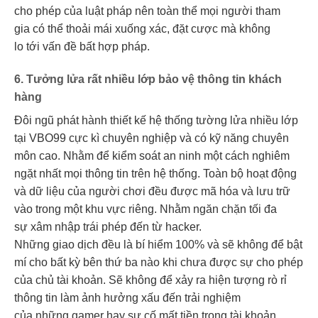
cho phép của luật pháp nên toàn thể mọi người tham
gia có thể thoải mái xuống xác, đặt cược mà không
lo tới vấn đề bất hợp pháp.
6. Tưởng lửa rất nhiều lớp bảo vệ thông tin khách
hàng
Đôi ngũ phát hành thiết kế hệ thống tường lửa nhiều lớp
tại VBO99 cực kì chuyên nghiệp và có kỹ năng chuyên
môn cao. Nhằm để kiểm soát an ninh một cách nghiêm
ngặt nhất mọi thông tin trên hệ thống. Toàn bộ hoạt động
và dữ liệu của người chơi đều được mã hóa và lưu trữ
vào trong một khu vực riêng. Nhằm ngăn chặn tối đa
sự xâm nhập trái phép đến từ hacker.
Những giao dịch đều là bí hiểm 100% và sẽ không để bật
mí cho bất kỳ bên thứ ba nào khi chưa được sự cho phép
của chủ tài khoản. Sẽ không để xảy ra hiện tượng rò rỉ
thông tin làm ảnh hưởng xấu đến trải nghiệm
của những gamer hay sự cố mất tiền trong tài khoản