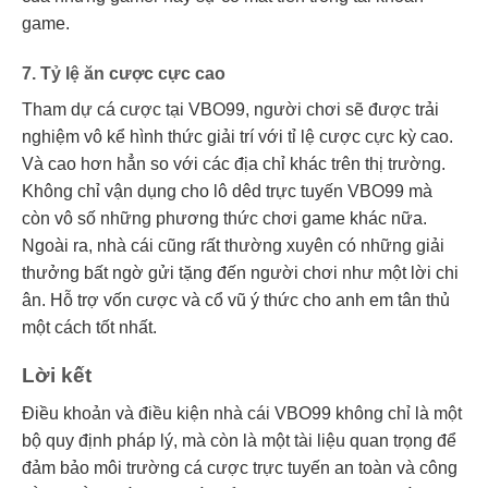
game.
7. Tỷ lệ ăn cược cực cao
Tham dự cá cược tại VBO99, người chơi sẽ được trải
nghiệm vô kể hình thức giải trí với tỉ lệ cược cực kỳ cao.
Và cao hơn hẳn so với các địa chỉ khác trên thị trường.
Không chỉ vận dụng cho lô dêd trực tuyến VBO99 mà
còn vô số những phương thức chơi game khác nữa.
Ngoài ra, nhà cái cũng rất thường xuyên có những giải
thưởng bất ngờ gửi tặng đến người chơi như một lời chi
ân. Hỗ trợ vốn cược và cổ vũ ý thức cho anh em tân thủ
một cách tốt nhất.
Lời kết
Điều khoản và điều kiện nhà cái VBO99 không chỉ là một
bộ quy định pháp lý, mà còn là một tài liệu quan trọng để
đảm bảo môi trường cá cược trực tuyến an toàn và công