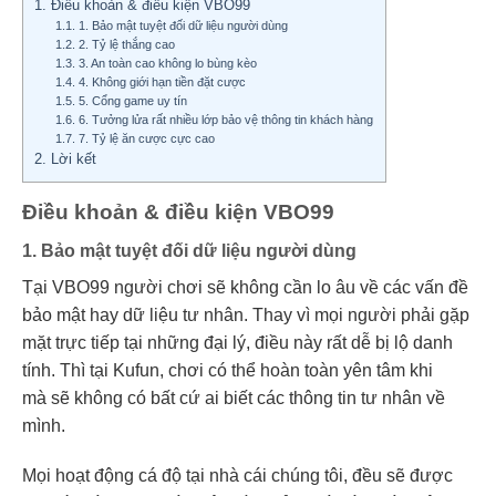
1.
Điều khoản & điều kiện VBO99
1.1.
1. Bảo mật tuyệt đối dữ liệu người dùng
1.2.
2. Tỷ lệ thắng cao
1.3.
3. An toàn cao không lo bùng kèo
1.4.
4. Không giới hạn tiền đặt cược
1.5.
5. Cổng game uy tín
1.6.
6. Tưởng lửa rất nhiều lớp bảo vệ thông tin khách hàng
1.7.
7. Tỷ lệ ăn cược cực cao
2.
Lời kết
Điều khoản & điều kiện VBO99
1. Bảo mật tuyệt đối dữ liệu người dùng
Tại VBO99 người chơi sẽ không cần lo âu về các vấn đề
bảo mật hay dữ liệu tư nhân. Thay vì mọi người phải gặp
mặt trực tiếp tại những đại lý, điều này rất dễ bị lộ danh
tính. Thì tại Kufun, chơi có thể hoàn toàn yên tâm khi
mà sẽ không có bất cứ ai biết các thông tin tư nhân về
mình.
Mọi hoạt động cá độ tại nhà cái chúng tôi, đều sẽ được