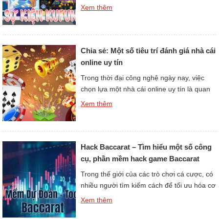
một dụng cụ bổ ích không thể thiếu cho tân
Xem thêm
thủ VBO99. Đối với những bạn mới tham
dự ứng dụng giải trí hàng đầu này, Sổ
tay VBO99 sẽ là người bạn đồng hành đắc
lực, giúp bạn nắm vững tri thức chơi cược
Chia sẻ: Một số tiêu trí đánh giá nhà cái
tại VBO99 và tận dụng tối đa trải nghiệm
online uy tín
giải trí […]
Trong thời đại công nghệ ngày nay, việc
chọn lựa một nhà cái online uy tín là quan
trọng để đảm bảo trải nghiệm cá cược an
Xem thêm
toàn và thú vị. Nhiều người chơi thường
gặp khó khăn trong việc lựa chọn nhà cái
phù hợp với nhu cầu cá nhân của mình.
Trong bài […]
Hack Baccarat – Tìm hiểu một số công
cụ, phần mềm hack game Baccarat
Trong thế giới của các trò chơi cá cược, có
nhiều người tìm kiếm cách để tối ưu hóa cơ
hội chiến thắng, và điều này đã dẫn đến sự
Xem thêm
xuất hiện của các công cụ hỗ trợ. Tuy