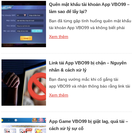
trở trong giai đoạn trải nghiệm VBO99 có
Quên mật khẩu tài khoản App VBO99 –
thể gây khó chịu, vì thế, phòng
làm sao để lấy lại?
ban CSKH của chúng tôi luôn sẵn
Bạn đã từng gặp tình huống quên mật khẩu
sàng lắng nghe và […]
tài khoản App VBO99 và không biết phải
làm sao để lấy lại? Đừng lo âu, trong bài
Xem thêm
viết này, chúng tôi sẽ hướng dẫn bạn từng
bước để khôi phục mật khẩu một cách đơn
thuần và mau chóng. Với những thông
tin bổ ích dưới đây, bạn sẽ có thể trở lại trải
Link tải App VBO99 bị chặn – Nguyên
nghiệm […]
nhân & cách xử lý
Bạn đang vướng mắc khi cố gắng tải
app VBO99 và nhận thông báo rằng link tải
bị chặn? Đừng lo âu, trong bài viết này,
Xem thêm
chúng tôi sẽ giảng giải nguyên nhân vì
sao link tải có thể bị chặn và cung
cấp các giải pháp để giúp bạn xử lý tình
huống này. Với các thông tin hữu ích dưới
App Game VBO99 bị giật lag, quá tải –
đây, bạn sẽ có thể trải nghiệm ứng dụng
cách xử lý sự cố