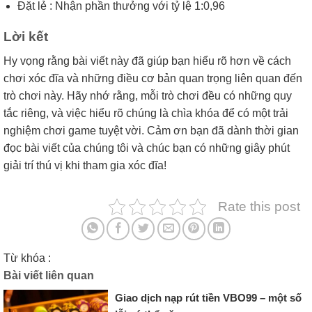
Đặt lẻ : Nhận phần thưởng với tỷ lệ 1:0,96
Lời kết
Hy vọng rằng bài viết này đã giúp bạn hiểu rõ hơn về cách
chơi xóc đĩa và những điều cơ bản quan trọng liên quan đến
trò chơi này. Hãy nhớ rằng, mỗi trò chơi đều có những quy
tắc riêng, và việc hiểu rõ chúng là chìa khóa để có một trải
nghiệm chơi game tuyệt vời. Cảm ơn bạn đã dành thời gian
đọc bài viết của chúng tôi và chúc bạn có những giây phút
giải trí thú vị khi tham gia xóc đĩa!
Rate this post
Từ khóa :
Bài viết liên quan
Giao dịch nạp rút tiền VBO99 – một số