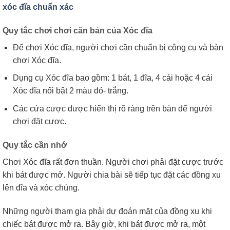
xóc đĩa chuẩn xác
Quy tắc chơi chơi căn bản của Xóc đĩa
Để chơi Xóc đĩa, người chơi cần chuẩn bị công cụ và bàn
chơi Xóc đĩa.
Dụng cụ Xóc đĩa bao gồm: 1 bát, 1 đĩa, 4 cái hoặc 4 cái
Xóc đĩa nổi bật 2 màu đỏ- trắng.
Các cửa cược được hiển thị rõ ràng trên bàn để người
chơi đặt cược.
Quy tắc cần nhớ
Chơi Xóc đĩa rất đơn thuần. Người chơi phải đặt cược trước
khi bát được mở. Người chia bài sẽ tiếp tục đặt các đồng xu
lên đĩa và xóc chúng.
Những người tham gia phải dự đoán mặt của đồng xu khi
chiếc bát được mở ra. Bây giờ, khi bát được mở ra, một