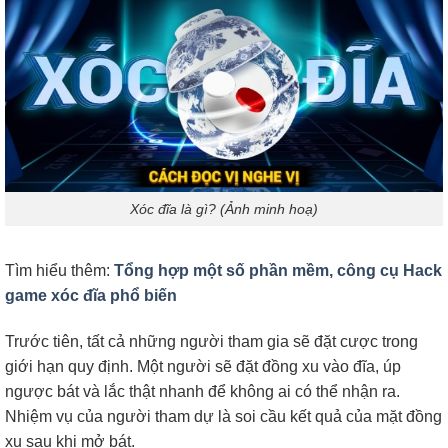
Xóc đĩa là gì? (Ảnh minh hoạ)
Tìm hiểu thêm:
Tổng hợp một số phần mềm, công cụ Hack
game xóc đĩa phổ biến
Trước tiên, tất cả những người tham gia sẽ đặt cược trong
giới hạn quy định. Một người sẽ đặt đồng xu vào đĩa, úp
ngược bát và lắc thật nhanh để không ai có thể nhận ra.
Nhiệm vụ của người tham dự là soi cầu kết quả của mặt đồng
xu sau khi mở bát.