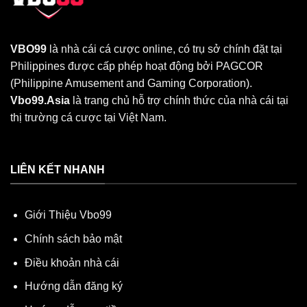
VBO99
là nhà cái cá cược online, có trụ sở chính đặt tại
Philippines được cấp phép hoạt động bởi PAGCOR
(Philippine Amusement and Gaming Corporation).
Vbo99.Asia
là trang chủ hỗ trợ chính thức của nhà cái tại
thị trường cá cược tại Việt Nam.
LIÊN KẾT NHANH
Giới Thiệu Vbo99
Chính sách bảo mật
Điều khoản nhà cái
Hướng dẫn đăng ký